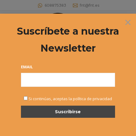
608875383
fnt@fnt.es
×
Buscar:
Suscríbete a nuestra
Newsletter
Archivos diarios:
15 junio, 2017
Estás aquí:
EMAIL
Si continúas, aceptas la política de privacidad