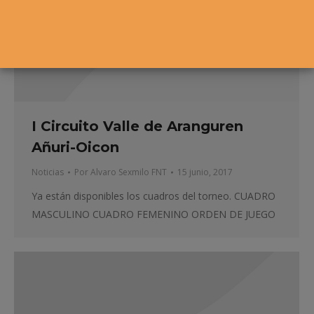
I Circuito Valle de Aranguren
Añuri-Oicon
Noticias
Por
Alvaro Sexmilo FNT
15 junio, 2017
Ya están disponibles los cuadros del torneo. CUADRO
MASCULINO CUADRO FEMENINO ORDEN DE JUEGO