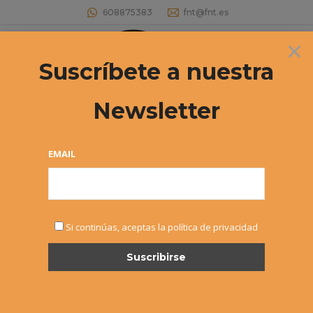
608875383
fnt@fnt.es
×
Buscar:
Suscríbete a nuestra
Newsletter
Archivos diarios:
2 febrero, 2017
Estás aquí:
EMAIL
Si continúas, aceptas la política de privacidad