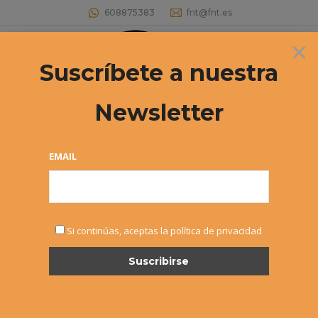
608875383
fnt@fnt.es
×
Buscar:
Suscríbete a nuestra
Newsletter
Archivos por mes:
septiembre 2016
Estás aquí:
EMAIL
Si continúas, aceptas la política de privacidad