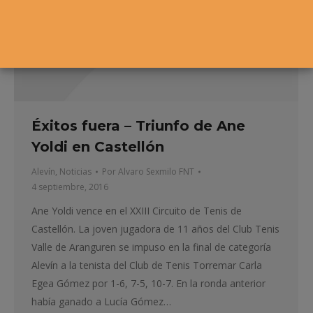
Éxitos fuera – Triunfo de Ane
Yoldi en Castellón
Alevín
,
Noticias
Por
Alvaro Sexmilo FNT
4 septiembre, 2016
Ane Yoldi vence en el XXIII Circuito de Tenis de
Castellón. La joven jugadora de 11 años del Club Tenis
Valle de Aranguren se impuso en la final de categoría
Alevín a la tenista del Club de Tenis Torremar Carla
Egea Gómez por 1-6, 7-5, 10-7. En la ronda anterior
había ganado a Lucía Gómez…