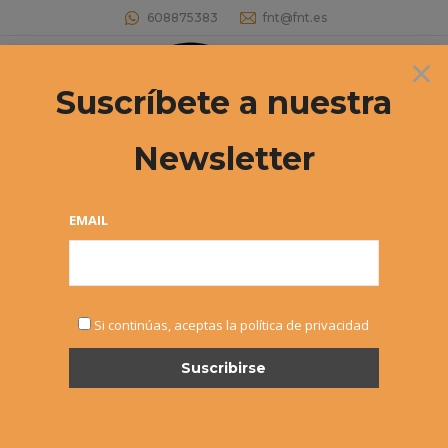
608875383
fnt@fnt.es
×
Buscar:
Suscríbete a nuestra
Newsletter
Archivos diarios:
19 agosto, 2016
Estás aquí:
EMAIL
Si continúas, aceptas la política de privacidad