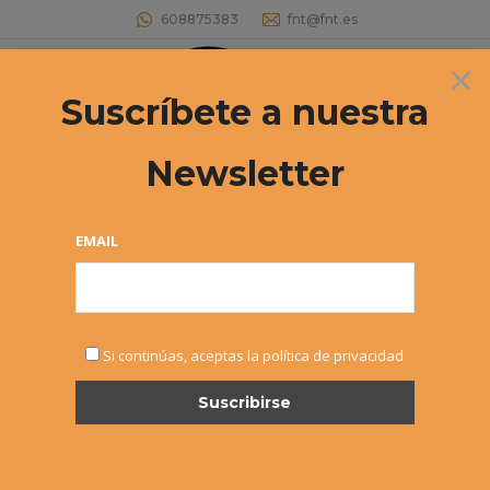
608875383
fnt@fnt.es
×
Buscar:
Suscríbete a nuestra
Newsletter
Archivos diarios:
6 junio, 2016
Estás aquí:
EMAIL
Si continúas, aceptas la política de privacidad
30º Circuito Infantil “El Corte
Inglés” (2º Torneo) – Alejo Ferrer
y Ariadna Pérez vencedores
Infantil
,
Noticias
Por
Alvaro Sexmilo FNT
6 junio, 2016