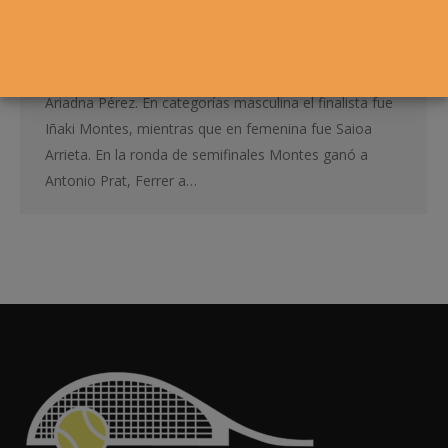
El 30º Circuito Infantil “El Corte Inglés” celebró su
segunda prueba en el Club Tenis Cerro de Fontellas.
Los vencedores del torneo fueron Alejo Ferrer y
Ariadna Pérez. En categorías masculina el finalista fue
Iñaki Montes, mientras que en femenina fue Saioa
Arrieta. En la ronda de semifinales Montes ganó a
Antonio Prat, Ferrer a…