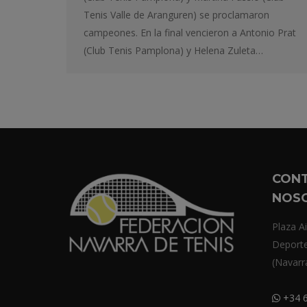
Tenis Valle de Aranguren) se proclamaron
campeones. En la final vencieron a Antonio Prat
(Club Tenis Pamplona) y Helena Zuleta…
CON
NOS
Plaza Ai
Deport
(Navarr
+34 6