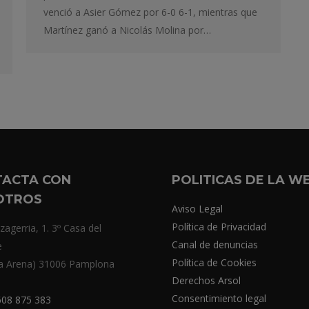
venció a Asier Gómez por 6-0 6-1, mientras que
Martínez ganó a Nicolás Molina por…
TACTA CON
POLITICAS DE LA W
OTROS
Aviso Legal
Política de Privacidad
zagerria, 1. 3º Casa del
Canal de denuncias
e
Política de Cookies
a Arena) 31006 Pamplona
Derechos Arsol
Consentimiento legal
08 875 383