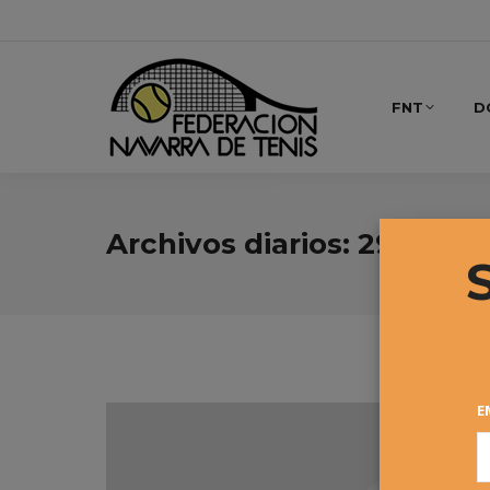
FNT
D
Archivos diarios:
29 marzo
E