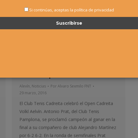
Si continúas, aceptas la política de privacidad
Open Cadreita Volkl – Antonio
Prat campeón
Alevín
,
Noticias
Por
Alvaro Sexmilo FNT
29 marzo, 2016
El Club Tenis Cadreita celebró el Open Cadreita
Volkl Aelvín. Antonio Prat, del Club Tenis
Pamplona, se proclamó campeón al ganar en la
final a su compañero de club Alejandro Martínez
por 6-2 6-2. En la ronda de semifinales Prat