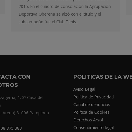
2015. En el cuadro de consolación la Agrupación
Deportiva Oberena se alzó con el título y el
subcampeón fue el Club Tenis…
TACTA CON
POLITICAS DE LA W
OTROS
Aviso Legal
Política de Privacidad
zagerria, 1. 3º Casa del
Canal de denuncias
e
Política de Cookies
a Arena) 31006 Pamplona
Derechos Arsol
Consentimiento legal
08 875 383