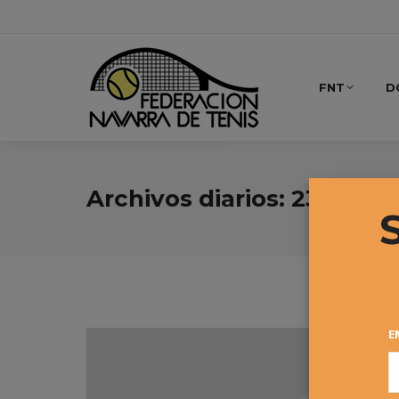
FNT
D
Archivos diarios:
23 dicie
E