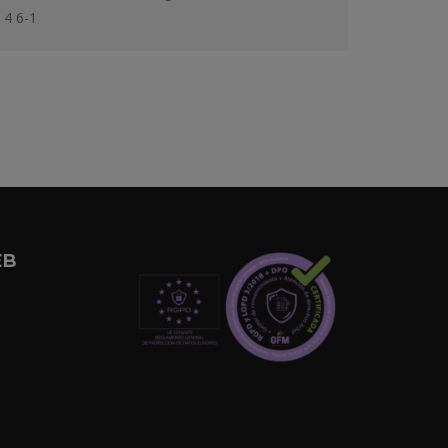
4 6-1
EB