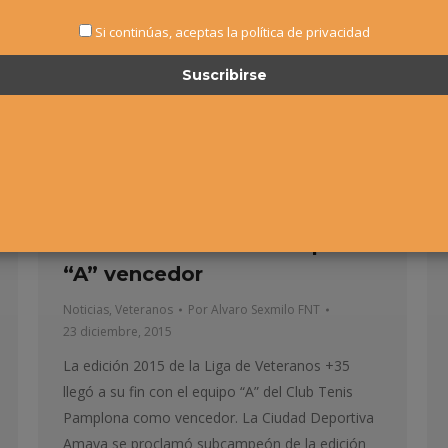
Si continúas, aceptas la política de privacidad
Liga de Equipos Veteranos
+35 – El Club Tenis Pamplona
“A” vencedor
Noticias
,
Veteranos
Por
Alvaro Sexmilo FNT
23 diciembre, 2015
La edición 2015 de la Liga de Veteranos +35
llegó a su fin con el equipo “A” del Club Tenis
Pamplona como vencedor. La Ciudad Deportiva
Amaya se proclamó subcampeón de la edición