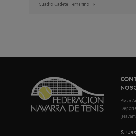
_Cuadro Cadete Femenino FP
CON
NOS
Plaza Ai
Deport
(Navarr
+34 6