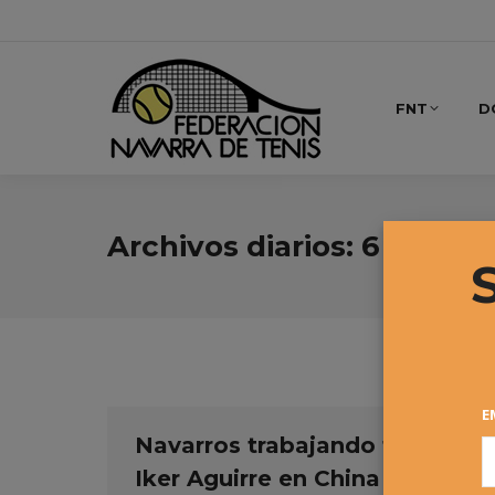
FNT
D
Archivos diarios:
6 marzo,
E
Navarros trabajando fuera –
Iker Aguirre en China con