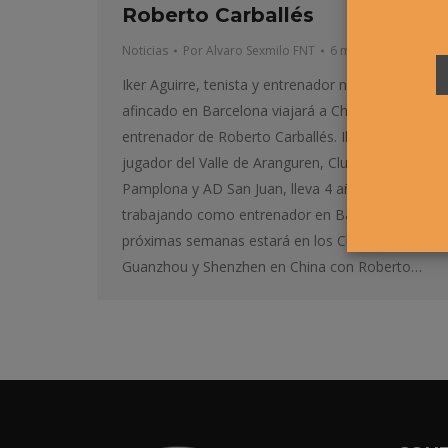
Roberto Carballés
Noticias
Por
Alvaro Sexmilo FNT
6 marzo, 2015
Iker Aguirre, tenista y entrenador navarro,
afincado en Barcelona viajará a China como
entrenador de Roberto Carballés. Iker, que fue
jugador del Valle de Aranguren, Club Tenis
Pamplona y AD San Juan, lleva 4 años
trabajando como entrenador en Barcelona, las
próximas semanas estará en los Challenger de
Guanzhou y Shenzhen en China con Roberto…