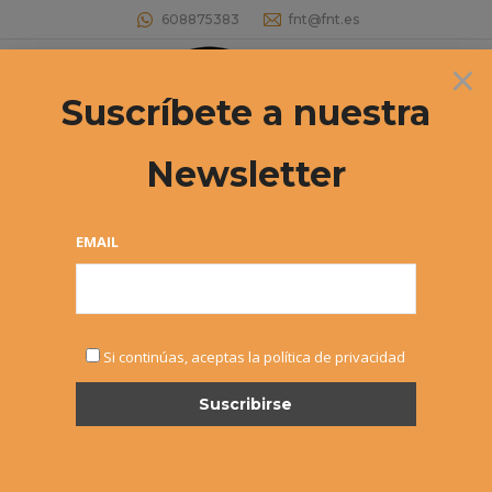
608875383
fnt@fnt.es
×
Buscar:
Suscríbete a nuestra
Newsletter
Archivos diarios:
24 febrero, 2015
Estás aquí:
EMAIL
Si continúas, aceptas la política de privacidad
Campeonato Navarro Vet.+35 –
Documentación actualizada
Noticias
,
Veteranos
Por
Alvaro Sexmilo FNT
24 febrero, 2015