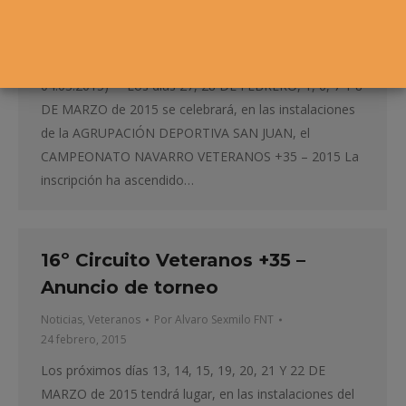
CUADRO FASE PREVIA (completo) CUADRO FASE
FINAL (actualizado) CUADRO CONSOLACIÓN
(actualizado) ORDEN DE JUEGO (actualizado
04.03.2015) Los días 27, 28 DE FEBRERO, 1, 6, 7 Y 8
DE MARZO de 2015 se celebrará, en las instalaciones
de la AGRUPACIÓN DEPORTIVA SAN JUAN, el
CAMPEONATO NAVARRO VETERANOS +35 – 2015 La
inscripción ha ascendido…
16º Circuito Veteranos +35 –
Anuncio de torneo
Noticias
,
Veteranos
Por
Alvaro Sexmilo FNT
24 febrero, 2015
Los próximos días 13, 14, 15, 19, 20, 21 Y 22 DE
MARZO de 2015 tendrá lugar, en las instalaciones del