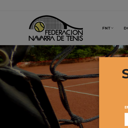
FNT
D
E