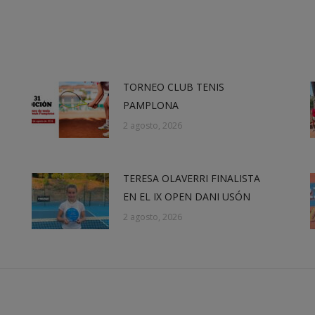
on
on
on
on
X
Facebook
LinkedIn
WhatsApp
TORNEO CLUB TENIS
PAMPLONA
2 agosto, 2026
TERESA OLAVERRI FINALISTA
EN EL IX OPEN DANI USÓN
2 agosto, 2026