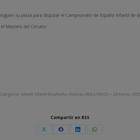
iguen su plaza para disputar el Campeonato de España Infantil de d
 el Masters del Circuito:
Categorías:
Infantil
,
Infantil Resultados
,
Noticias
,
RESULTADOS
24 marzo, 202
Compartir en RSS
Share
Share
Share
Share