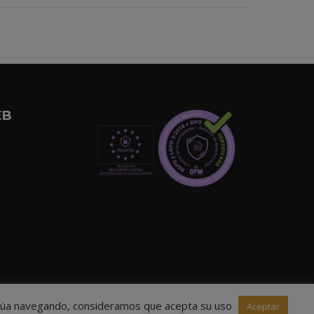
EB
ntinúa navegando, consideramos que acepta su uso
Aceptar