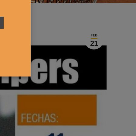
FEB
21