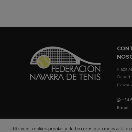
CON
NOS
Plaza Ai
Deport
(Navarr
+34 6
Email:
Utilizamos cookies propias y de terceros para mejorar la e