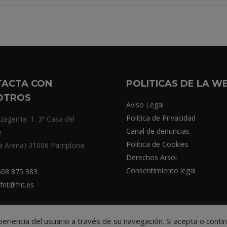
TACTA CON
POLITICAS DE LA W
OTROS
Aviso Legal
Política de Privacidad
zagerria, 1. 3º Casa del
Canal de denuncias
e
Política de Cookies
a Arena) 31006 Pamplona
Derechos Arsol
Consentimiento legal
08 875 383
fnt@fnt.es
xperiencia del usuario a través de su navegación. Si acepta o co