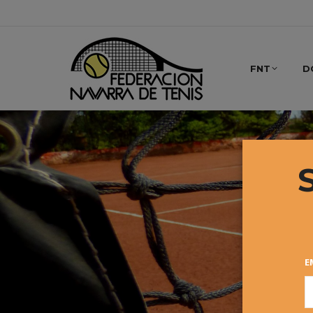
FNT
D
E