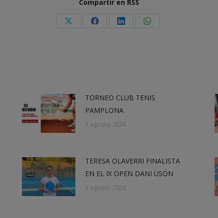
Compartir en RSS
Share
Share
Share
Share
on
on
on
on
X
Facebook
LinkedIn
WhatsApp
TORNEO CLUB TENIS
PAMPLONA
2 agosto, 2026
TERESA OLAVERRI FINALISTA
EN EL IX OPEN DANI USÓN
2 agosto, 2026