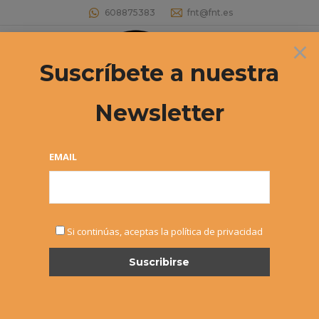
608875383
fnt@fnt.es
×
Buscar:
Suscríbete a nuestra
Newsletter
XI Torneo del Jamón
Estás aquí:
EMAIL
Si continúas, aceptas la política de privacidad
NOV
22