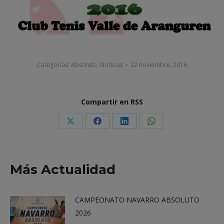
Categorías:
Absoluto
,
Noticias
22 noviembre, 2016
Compartir en RSS
Share
Share
Share
Share
on
on
on
on
X
Facebook
LinkedIn
WhatsApp
Más Actualidad
CAMPEONATO NAVARRO ABSOLUTO
2026