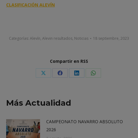
CLASIFICACIÓN ALEVÍN
Categorías:
Alevín
,
Alevin resultados
,
Noticias
18 septiembre, 2023
Compartir en RSS
Share
Share
Share
Share
on
on
on
on
X
Facebook
LinkedIn
WhatsApp
Más Actualidad
CAMPEONATO NAVARRO ABSOLUTO
2026