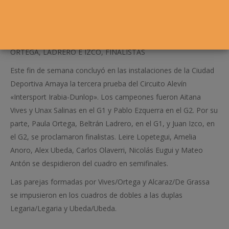
ORTEGA, LADRERO E IZCO, FINALISTAS
Este fin de semana concluyó en las instalaciones de la Ciudad
Deportiva Amaya la tercera prueba del Circuito Alevín
«Intersport Irabia-Dunlop». Los campeones fueron Aitana
Vives y Unax Salinas en el G1 y Pablo Ezquerra en el G2. Por su
parte, Paula Ortega, Beltrán Ladrero, en el G1, y Juan Izco, en
el G2, se proclamaron finalistas. Leire Lopetegui, Amelia
Anoro, Alex Ubeda, Carlos Olaverri, Nicolás Eugui y Mateo
Antón se despidieron del cuadro en semifinales.
Las parejas formadas por Vives/Ortega y Alcaraz/De Grassa
se impusieron en los cuadros de dobles a las duplas
Legaria/Legaria y Ubeda/Ubeda.