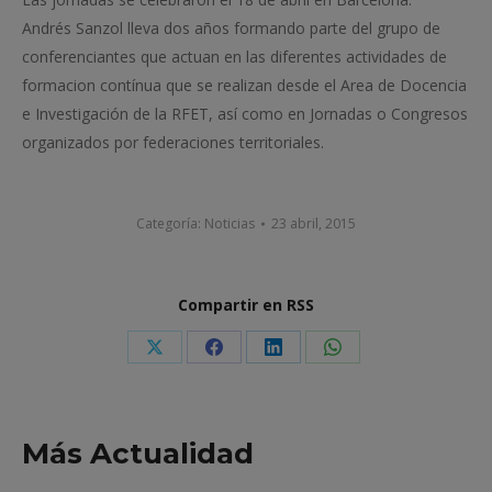
Andrés Sanzol lleva dos años formando parte del grupo de
conferenciantes que actuan en las diferentes actividades de
formacion contínua que se realizan desde el Area de Docencia
e Investigación de la RFET, así como en Jornadas o Congresos
organizados por federaciones territoriales.
Categoría:
Noticias
23 abril, 2015
Compartir en RSS
Share
Share
Share
Share
on
on
on
on
X
Facebook
LinkedIn
WhatsApp
Más Actualidad