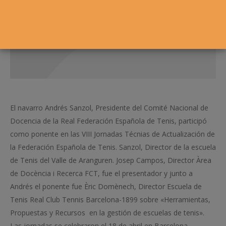
El navarro Andrés Sanzol, Presidente del Comité Nacional de
Docencia de la Real Federación Española de Tenis, participó
como ponente en las VIII Jornadas Técnias de Actualización de
la Federación Española de Tenis. Sanzol, Director de la escuela
de Tenis del Valle de Aranguren. Josep Campos, Director Àrea
de Docència i Recerca FCT, fue el presentador y junto a
Andrés el ponente fue Èric Domènech, Director Escuela de
Tenis Real Club Tennis Barcelona-1899 sobre «Herramientas,
Propuestas y Recursos en la gestión de escuelas de tenis».
Las jornadas se celebraron el 18 de abril en Barcelona.