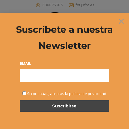
608875383
fnt@fnt.es
×
Buscar:
Suscríbete a nuestra
Newsletter
VIII Jornadas Técnicas de
Actualización
EMAIL
Estás aquí:
Si continúas, aceptas la política de privacidad
ABR
23