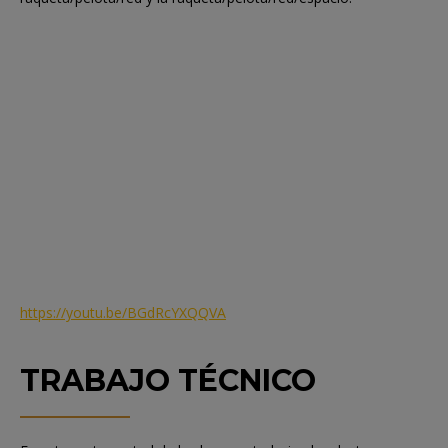
https://youtu.be/BGdRcYXQQVA
TRABAJO TÉCNICO