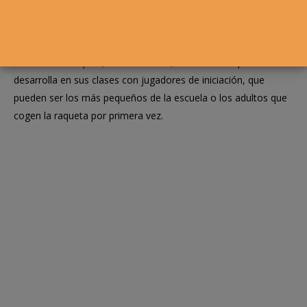
Rosa Domínguez es una de las referentes nacionales en tenis
de iniciación. Explica, en seis vídeos, la estructura que
desarrolla en sus clases con jugadores de iniciación, que
pueden ser los más pequeños de la escuela o los adultos que
cogen la raqueta por primera vez.