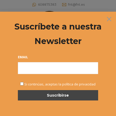
608875383
fnt@fnt.es
×
Buscar:
Suscríbete a nuestra
Newsletter
Torrneo Segur de Calafell – Sandra
Martínez campeona junior
EMAIL
Estás aquí:
Si continúas, aceptas la política de privacidad
JUL
29