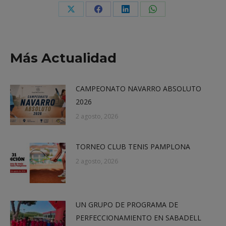
Share
Share
Share
Share
on
on
on
on
X
Facebook
LinkedIn
WhatsApp
Más Actualidad
CAMPEONATO NAVARRO ABSOLUTO
2026
2 agosto, 2026
TORNEO CLUB TENIS PAMPLONA
2 agosto, 2026
UN GRUPO DE PROGRAMA DE
PERFECCIONAMIENTO EN SABADELL