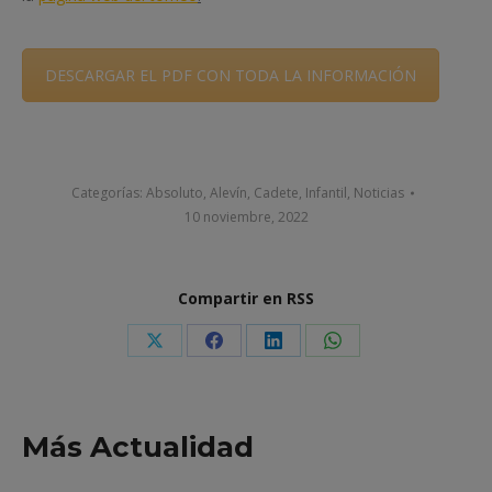
DESCARGAR EL PDF CON TODA LA INFORMACIÓN
Categorías:
Absoluto
,
Alevín
,
Cadete
,
Infantil
,
Noticias
10 noviembre, 2022
Compartir en RSS
Share
Share
Share
Share
on
on
on
on
X
Facebook
LinkedIn
WhatsApp
Más Actualidad