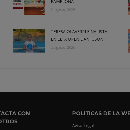
PAMPLONA
2 agosto, 2026
TERESA OLAVERRI FINALISTA
EN EL IX OPEN DANI USÓN
2 agosto, 2026
TACTA CON
POLITICAS DE LA W
OTROS
Aviso Legal