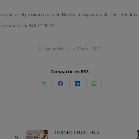
implantar el próximo curso en Huarte la asignatura de Tenis tendrá 
 contactar al 948 11 90 71.
Categoría:
Noticias
27 julio, 2017
Compartir en RSS
Share
Share
Share
Share
on
on
on
on
X
Facebook
LinkedIn
WhatsApp
TORNEO CLUB TENIS