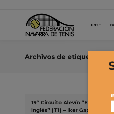
FNT
D
Archivos de etiqueta:
VIr
E
19º Circuito Alevín “El Corte
Inglés” (T1) – Iker Gaztambide