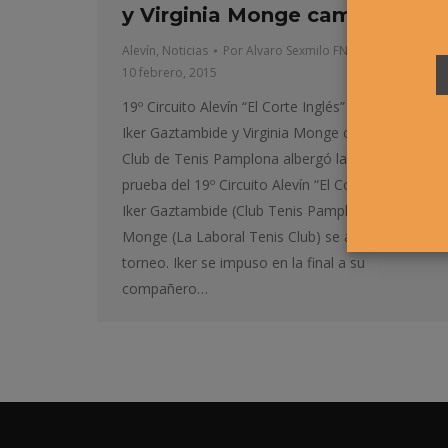
y Virginia Monge campeones
Alevín
,
Noticias
Por
Alvaro Sexmilo FNT
10 febrero, 2015
19º Circuito Alevín “El Corte Inglés” (Torneo1)
Iker Gaztambide y Virginia Monge campeones El
Club de Tenis Pamplona albergó la primera
prueba del 19º Circuito Alevín “El Corte Inglés”.
Iker Gaztambide (Club Tenis Pamplona) y Virginia
Monge (La Laboral Tenis Club) se alzaron con el
torneo. Iker se impuso en la final a su
compañero…