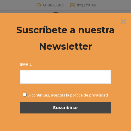
608875383
fnt@fnt.es
×
Buscar:
Suscríbete a nuestra
Newsletter
Archivos de etiqueta:
Miguel Abete
Estás aquí:
EMAIL
Si continúas, aceptas la política de privacidad
CTO Navarro Cadete – Miguel
Abete y Sandra Martínez
campeones
Cadete
,
Noticias
Por
Alvaro Sexmilo FNT
28 marzo, 2015