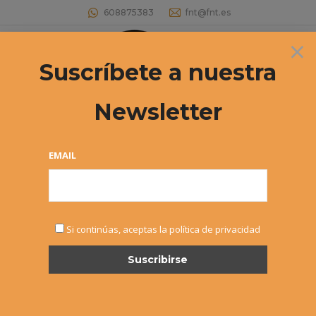
608875383
fnt@fnt.es
×
Buscar:
Suscríbete a nuestra
Newsletter
Archivos de etiqueta:
José Miguel
Gómez
EMAIL
Estás aquí:
Si continúas, aceptas la política de privacidad