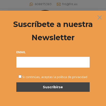
608875383
fnt@fnt.es
×
Buscar:
Suscríbete a nuestra
Newsletter
Archivos de etiqueta:
Joaquín Abos
Estás aquí:
EMAIL
Si continúas, aceptas la política de privacidad