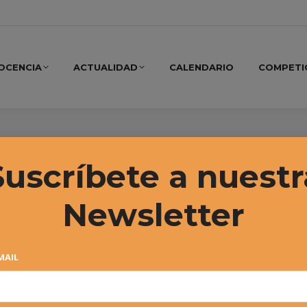
OCENCIA
ACTUALIDAD
CALENDARIO
COMPETI
ier García_Mina
Suscríbete a nuestr
Newsletter
MAIL