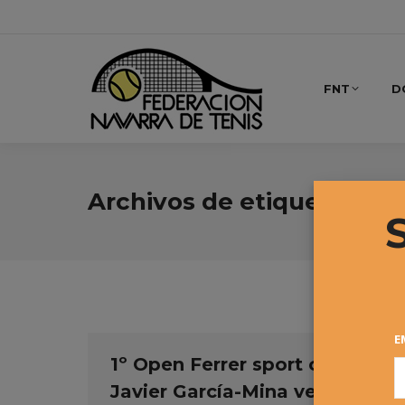
FNT
D
Archivos de etiqueta:
Jav
E
1º Open Ferrer sport center –
Javier García-Mina vencedor