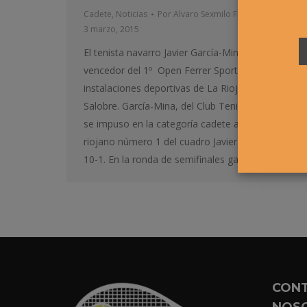
Cadete
,
Noticias
Por
Alvaro Sexmilo FNT
3 marzo, 2015
El tenista navarro Javier García-Mina se proclamó
vencedor del 1º Open Ferrer Sport Center, en las
instalaciones deportivas de La Rioja Padro
Salobre. García-Mina, del Club Tenis Pamplona,
se impuso en la categoría cadete al vencer al
riojano número 1 del cuadro Javier Sáez 2-6 6-2
10-1. En la ronda de semifinales gano al al…
CON