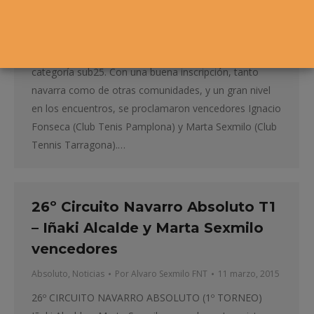
Torneo Universidad de Navarra sub25 Ignacio Fonseca
y Marta Sexmilo vencedores La Universidad de
Navarra celebró el Torneo Universidad de Navarra de
categoría sub25. Con una buena inscripción, tanto
navarra como de otras comunidades, y un gran nivel
en los encuentros, se proclamaron vencedores Ignacio
Fonseca (Club Tenis Pamplona) y Marta Sexmilo (Club
Tennis Tarragona).…
26º Circuito Navarro Absoluto T1
– Iñaki Alcalde y Marta Sexmilo
vencedores
Absoluto
,
Noticias
Por
Alvaro Sexmilo FNT
11 marzo, 2015
26º CIRCUITO NAVARRO ABSOLUTO (1º TORNEO)