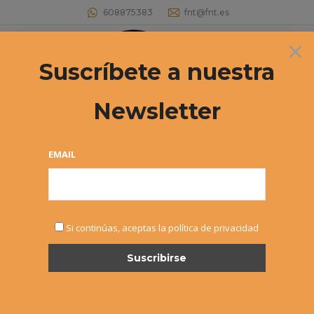
608875383
fnt@fnt.es
×
Buscar:
Suscríbete a nuestra
Newsletter
Archivos de etiqueta:
Ignacio Fonseca
Estás aquí:
EMAIL
Si continúas, aceptas la política de privacidad
Torneo UNAV Sub25 – Ignacio
Fonseca y Marta Sexmilo
campeones
Noticias
Por
Alvaro Sexmilo FNT
17 marzo, 2015