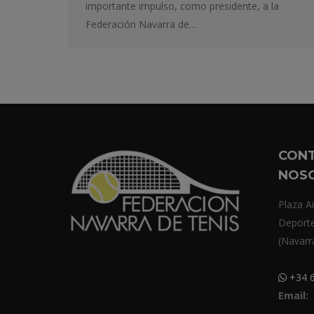
importante impulso, como presidente, a la
Federación Navarra de…
CON
NOS
Plaza Ai
Deport
(Navarr
+34 6
Email: