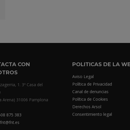
TACTA CON
POLITICAS DE LA W
OTROS
Aviso Legal
Política de Privacidad
zagerria, 1. 3º Casa del
Canal de denuncias
e
Política de Cookies
a Arena) 31006 Pamplona
Derechos Arsol
Consentimiento legal
08 875 383
fnt@fnt.es