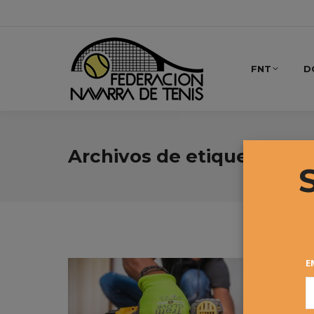
FNT
D
Archivos de etiqueta:
gal
E