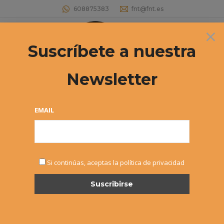
608875383
fnt@fnt.es
×
Buscar:
Suscríbete a nuestra
Newsletter
Archivos de etiqueta:
FNT
Estás aquí:
EMAIL
Si continúas, aceptas la política de privacidad
Formación – Cursos de Árbitro
Monitor y Entrenador
Noticias
,
Sin categoría
Por
Alvaro Sexmilo FNT
17 febrero, 2015