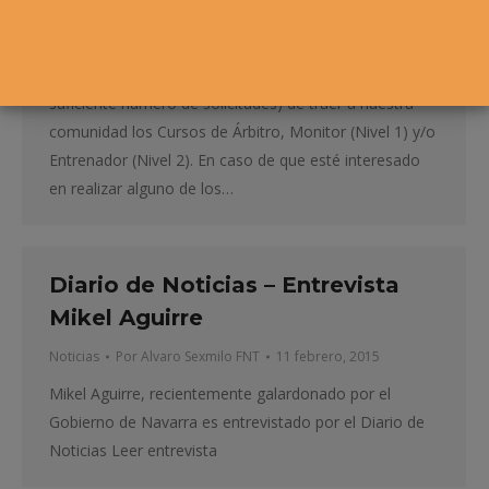
Desde la Federación Navarra de Tenis queremos
impulsar la Formación de nuestros federamos. Para
ello ofrecemos la posibilidad (en caso de que haya el
suficiente número de solicitudes) de traer a nuestra
comunidad los Cursos de Árbitro, Monitor (Nivel 1) y/o
Entrenador (Nivel 2). En caso de que esté interesado
en realizar alguno de los…
Diario de Noticias – Entrevista
Mikel Aguirre
Noticias
Por
Alvaro Sexmilo FNT
11 febrero, 2015
Mikel Aguirre, recientemente galardonado por el
Gobierno de Navarra es entrevistado por el Diario de
Noticias Leer entrevista