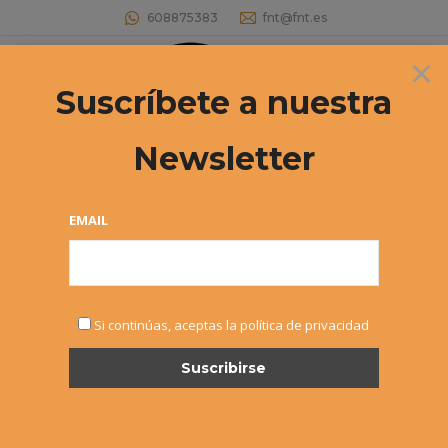
608875383
fnt@fnt.es
×
Buscar:
Suscríbete a nuestra
Newsletter
Archivos de etiqueta:
docencia
Estás aquí:
EMAIL
Si continúas, aceptas la política de privacidad
Formación – Cursos de Árbitro
Monitor y Entrenador
Noticias
,
Sin categoría
Por
Alvaro Sexmilo FNT
17 febrero, 2015