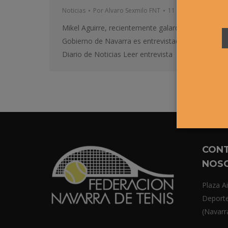
Noticias
Por
Alvaro Sexmilo FNT
11 febrero, 2015
Mikel Aguirre, recientemente galardonado por el
Gobierno de Navarra es entrevistado por el
Diario de Noticias Leer entrevista
CON
NOS
Plaza Ai
Deport
(Navarr