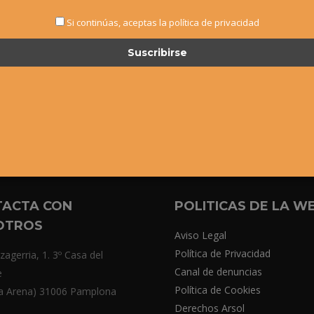
Si continúas, aceptas la política de privacidad
TACTA CON
POLITICAS DE LA W
OTROS
Aviso Legal
Política de Privacidad
zagerria, 1. 3º Casa del
Canal de denuncias
e
Política de Cookies
a Arena) 31006 Pamplona
Derechos Arsol