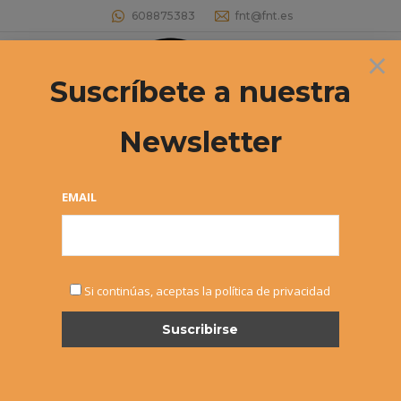
608875383
fnt@fnt.es
×
Buscar:
Suscríbete a nuestra
Newsletter
Archivos de etiqueta:
árbitro
Estás aquí:
EMAIL
Si continúas, aceptas la política de privacidad
Formación – Cursos de Árbitro
Monitor y Entrenador
Noticias
,
Sin categoría
Por
Alvaro Sexmilo FNT
17 febrero, 2015