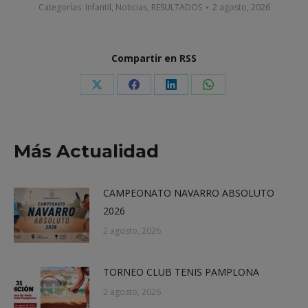
Categorías:
Infantil
,
Noticias
,
RESULTADOS
2 agosto, 2026
Compartir en RSS
Share
Share
Share
Share
on
on
on
on
X
Facebook
LinkedIn
WhatsApp
Más Actualidad
CAMPEONATO NAVARRO ABSOLUTO
2026
2 agosto, 2026
TORNEO CLUB TENIS PAMPLONA
2 agosto, 2026