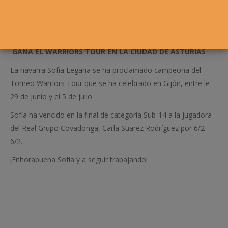
GANA EL WARRIORS TOUR EN LA CIUDAD DE ASTURIAS
La navarra Sofía Legaria se ha proclamado campeona del
Torneo Warriors Tour que se ha celebrado en Gijón, entre le
29 de junio y el 5 de julio.
Sofía ha vencido en la final de categoría Sub-14 a la jugadora
del Real Grupo Covadonga, Carla Suarez Rodríguez por 6/2
6/2.
¡Enhorabuena Sofía y a seguir trabajando!