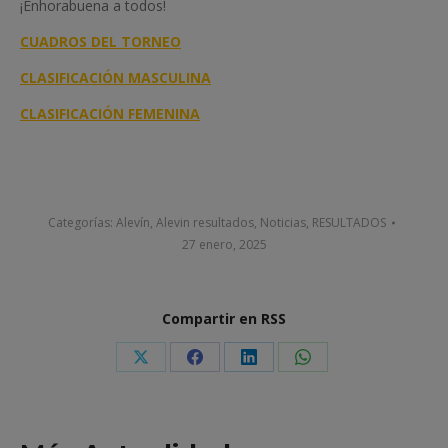
¡Enhorabuena a todos!
CUADROS DEL TORNEO
CLASIFICACIÓN MASCULINA
CLASIFICACIÓN FEMENINA
Categorías:
Alevín
,
Alevin resultados
,
Noticias
,
RESULTADOS
27 enero, 2025
Compartir en RSS
Share
Share
Share
Share
on
on
on
on
X
Facebook
LinkedIn
WhatsApp