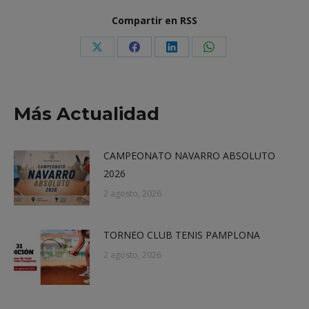
Compartir en RSS
Share
Share
Share
Share
on
on
on
on
X
Facebook
LinkedIn
WhatsApp
Más Actualidad
CAMPEONATO NAVARRO ABSOLUTO
2026
2 agosto, 2026
TORNEO CLUB TENIS PAMPLONA
2 agosto, 2026