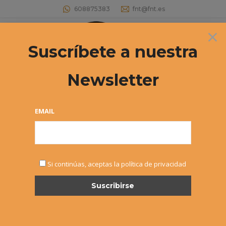
608875383
fnt@fnt.es
×
Buscar:
Suscríbete a nuestra
Newsletter
PLAZO DE INSCRIPCIÓN A TORNEOS
PROPIOS F.N.T.
EMAIL
Estás aquí:
Si continúas, aceptas la política de privacidad
FEB
15