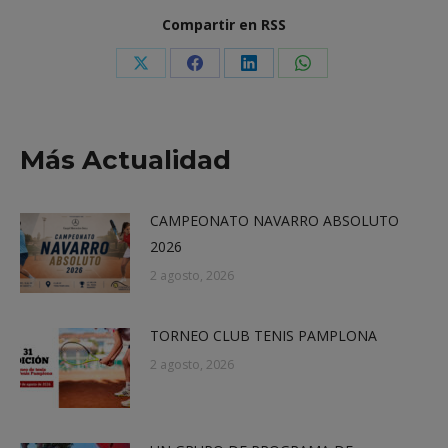
Compartir en RSS
Share
Share
Share
Share
on
on
on
on
X
Facebook
LinkedIn
WhatsApp
Más Actualidad
CAMPEONATO NAVARRO ABSOLUTO
2026
2 agosto, 2026
TORNEO CLUB TENIS PAMPLONA
2 agosto, 2026