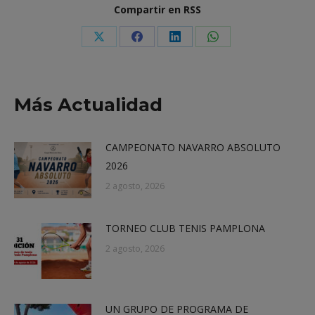
Compartir en RSS
Share
Share
Share
Share
on
on
on
on
X
Facebook
LinkedIn
WhatsApp
Más Actualidad
CAMPEONATO NAVARRO ABSOLUTO
2026
2 agosto, 2026
TORNEO CLUB TENIS PAMPLONA
2 agosto, 2026
UN GRUPO DE PROGRAMA DE