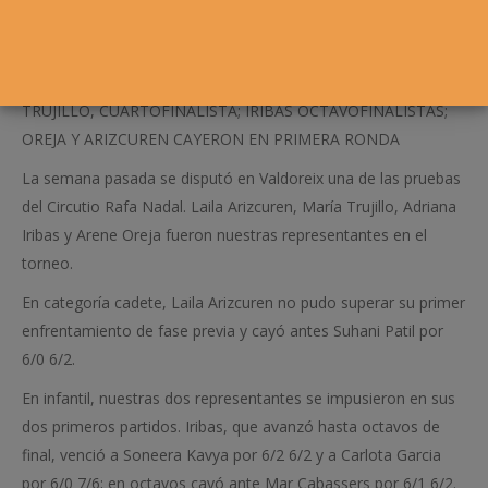
TRUJILLO, CUARTOFINALISTA; IRIBAS OCTAVOFINALISTAS;
OREJA Y ARIZCUREN CAYERON EN PRIMERA RONDA
La semana pasada se disputó en Valdoreix una de las pruebas
del Circutio Rafa Nadal. Laila Arizcuren, María Trujillo, Adriana
Iribas y Arene Oreja fueron nuestras representantes en el
torneo.
En categoría cadete, Laila Arizcuren no pudo superar su primer
enfrentamiento de fase previa y cayó antes Suhani Patil por
6/0 6/2.
En infantil, nuestras dos representantes se impusieron en sus
dos primeros partidos. Iribas, que avanzó hasta octavos de
final, venció a
Soneera Kavya
por 6/2 6/2 y a
Carlota Garcia
por 6/0 7/6; en octavos cayó ante Mar Cabassers por 6/1 6/2.