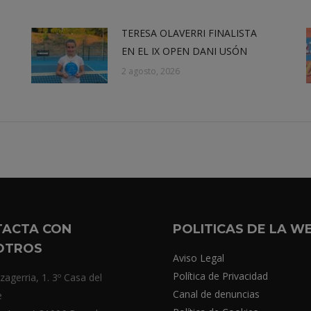
TERESA OLAVERRI FINALISTA
EN EL IX OPEN DANI USÓN
2 agosto, 2026
TACTA CON
POLITICAS DE LA W
OTROS
Aviso Legal
Política de Privacidad
zagerria, 1. 3º Casa del
Canal de denuncias
e