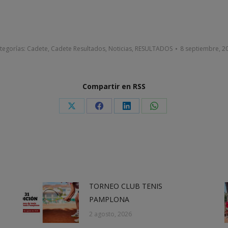
tegorías:
Cadete
,
Cadete Resultados
,
Noticias
,
RESULTADOS
8 septiembre, 2
Compartir en RSS
Share
Share
Share
Share
on
on
on
on
X
Facebook
LinkedIn
WhatsApp
TORNEO CLUB TENIS
PAMPLONA
2 agosto, 2026