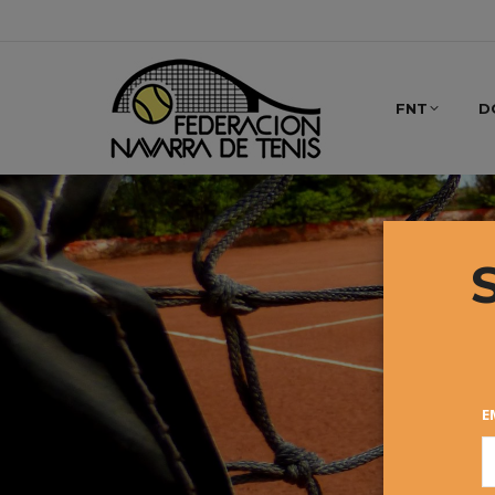
FNT
D
E