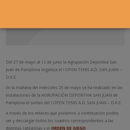
Del 27 de mayo al 12 de junio la Agrupación Deportiva San
Juan de Pamplona organiza el I OPEN TENIS A.D. SAN JUAN –
D.K.E.
En la mañana del miércoles 25 de mayo se ha realizado en las
instalaciones de la AGRUPACIÓN DEPORTIVA SAN JUAN de
Pamplona el sorteo del I OPEN TENIS A.D. SAN JUAN – D.K.E.
A través de los enlaces que ponemos a continuación podéis
ver y descargar todos los cuadros correspondientes a las
distintas categorías y el
ORDEN DE JUEGO