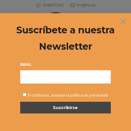
608875383
fnt@fnt.es
×
Buscar:
Suscríbete a nuestra
Newsletter
I OPEN TENIS A.D. SAN JUAN – D.K.E.
– Documentación
EMAIL
Estás aquí:
Si continúas, aceptas la política de privacidad
MAY
2