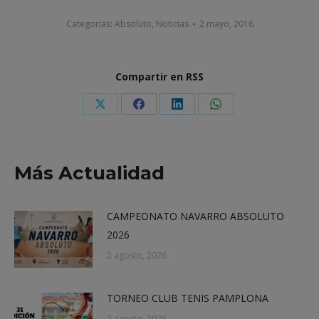
Categorías:
Absoluto
,
Noticias
2 mayo, 2016
Compartir en RSS
Share
Share
Share
Share
on
on
on
on
X
Facebook
LinkedIn
WhatsApp
Más Actualidad
CAMPEONATO NAVARRO ABSOLUTO
2026
2 agosto, 2026
TORNEO CLUB TENIS PAMPLONA
2 agosto, 2026