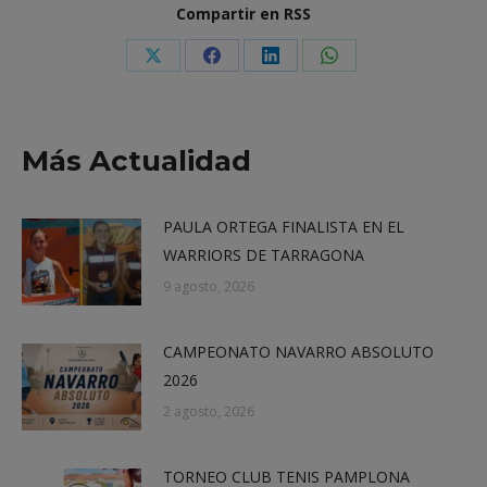
Compartir en RSS
Share
Share
Share
Share
on
on
on
on
X
Facebook
LinkedIn
WhatsApp
Más Actualidad
PAULA ORTEGA FINALISTA EN EL
WARRIORS DE TARRAGONA
9 agosto, 2026
CAMPEONATO NAVARRO ABSOLUTO
2026
2 agosto, 2026
TORNEO CLUB TENIS PAMPLONA