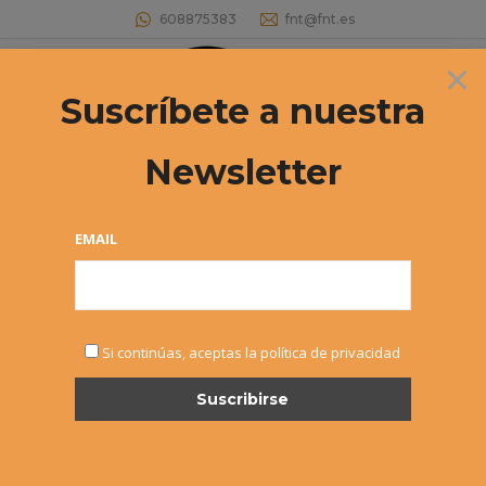
608875383
fnt@fnt.es
×
Buscar:
Suscríbete a nuestra
Newsletter
OFERTA Inter Sport Irabia
Estás aquí:
EMAIL
Si continúas, aceptas la política de privacidad
OCT
27