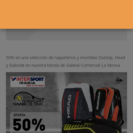
50% en una selección de raqueteros y mochilas Dunlop, Head
y Babolat en nuestra tienda de Galeria Comercial La Morea