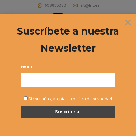
608875383
fnt@fnt.es
×
Buscar:
Suscríbete a nuestra
Newsletter
Nueva Clasificación
Estás aquí:
EMAIL
Si continúas, aceptas la política de privacidad
MAY
31