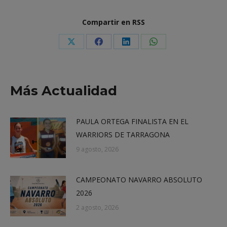
Compartir en RSS
Share
Share
Share
Share
on
on
on
on
X
Facebook
LinkedIn
WhatsApp
Más Actualidad
PAULA ORTEGA FINALISTA EN EL
WARRIORS DE TARRAGONA
9 agosto, 2026
CAMPEONATO NAVARRO ABSOLUTO
2026
2 agosto, 2026