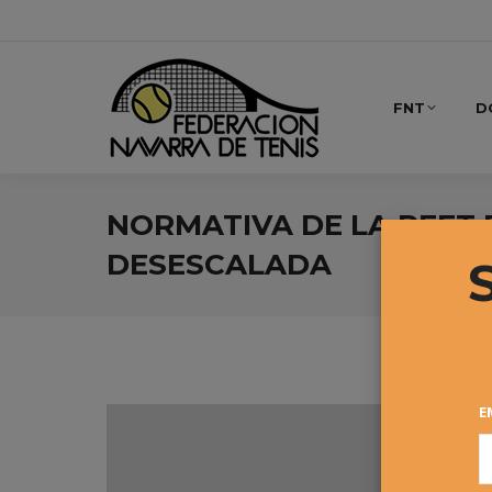
FNT
D
NORMATIVA DE LA RFET P
DESESCALADA
E