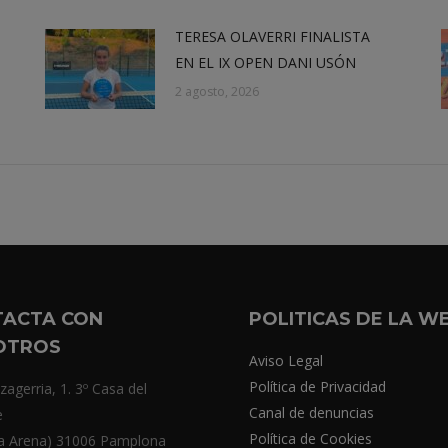
TERESA OLAVERRI FINALISTA
EN EL IX OPEN DANI USÓN
2 agosto, 2026
TACTA CON
POLITICAS DE LA W
OTROS
Aviso Legal
Política de Privacidad
zagerria, 1. 3º Casa del
Canal de denuncias
e
Política de Cookies
a Arena) 31006 Pamplona