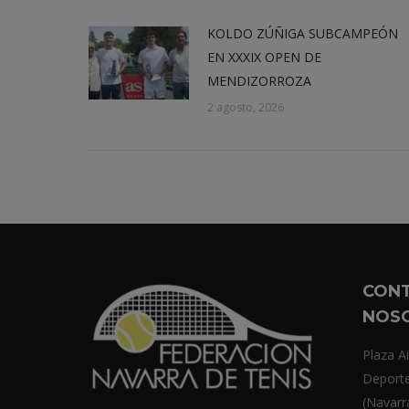
KOLDO ZÚÑIGA SUBCAMPEÓN
EN XXXIX OPEN DE
MENDIZORROZA
2 agosto, 2026
CON
NOS
Plaza Ai
Deport
(Navarr