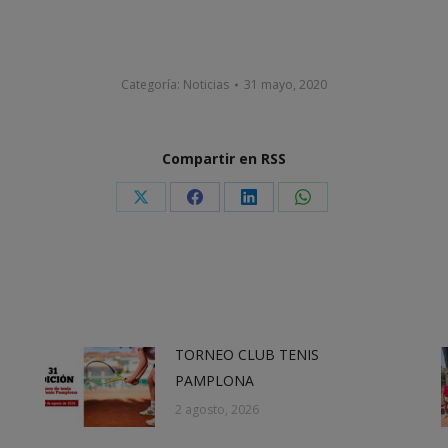
Categoría:
Noticias
31 mayo, 2020
Compartir en RSS
Share
Share
Share
Share
on
on
on
on
X
Facebook
LinkedIn
WhatsApp
TORNEO CLUB TENIS
PAMPLONA
2 agosto, 2026