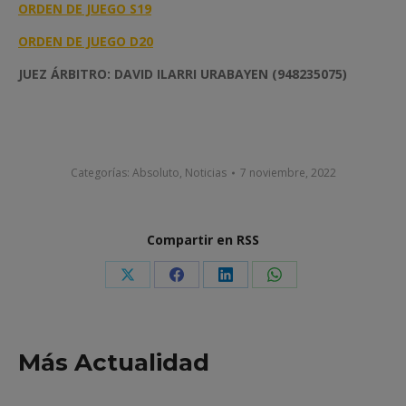
ORDEN DE JUEGO S19
ORDEN DE JUEGO D20
JUEZ ÁRBITRO: DAVID ILARRI URABAYEN (948235075)
Categorías:
Absoluto
,
Noticias
7 noviembre, 2022
Compartir en RSS
Share
Share
Share
Share
on
on
on
on
X
Facebook
LinkedIn
WhatsApp
Más Actualidad