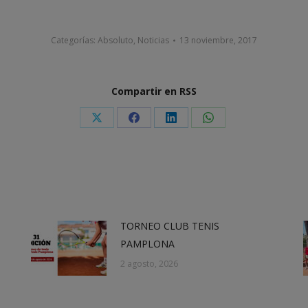
Categorías:
Absoluto
,
Noticias
13 noviembre, 2017
Compartir en RSS
Share
Share
Share
Share
on
on
on
on
X
Facebook
LinkedIn
WhatsApp
TORNEO CLUB TENIS
PAMPLONA
2 agosto, 2026