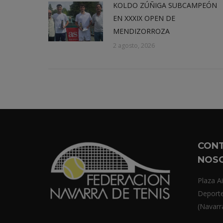
KOLDO ZÚÑIGA SUBCAMPEÓN
EN XXXIX OPEN DE
MENDIZORROZA
2 agosto, 2026
CON
NOS
Plaza Ai
Deport
(Navarr