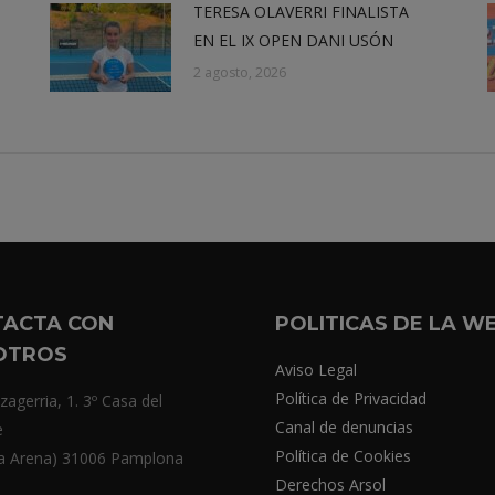
TERESA OLAVERRI FINALISTA
EN EL IX OPEN DANI USÓN
2 agosto, 2026
TACTA CON
POLITICAS DE LA W
OTROS
Aviso Legal
Política de Privacidad
zagerria, 1. 3º Casa del
Canal de denuncias
e
Política de Cookies
a Arena) 31006 Pamplona
Derechos Arsol