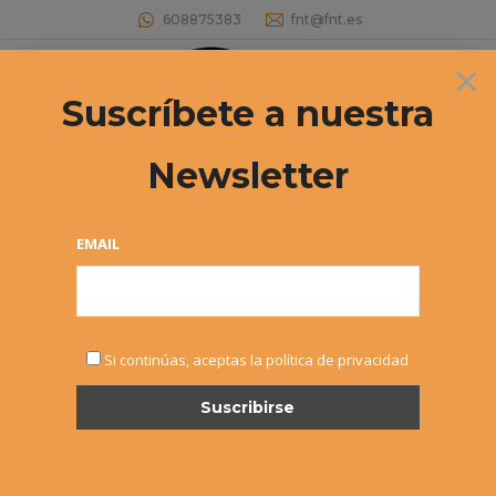
608875383
fnt@fnt.es
×
Buscar:
Suscríbete a nuestra
Newsletter
MASTERS NAVARRO ABSOLUTO 2016
Cuadro y orden de juego
EMAIL
Estás aquí:
Si continúas, aceptas la política de privacidad
NOV
7