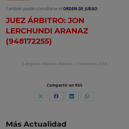
También puede consultarse el
ORDEN DE JUEGO
.
JUEZ ÁRBITRO: JON
LERCHUNDI ARANAZ
(948172255)
Categorías:
Absoluto
,
Noticias
7 noviembre, 2016
Compartir en RSS
Share
Share
Share
Share
on
on
on
on
X
Facebook
LinkedIn
WhatsApp
Más Actualidad