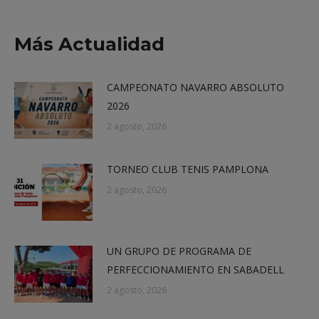
on
on
on
on
X
Facebook
LinkedIn
WhatsApp
Más Actualidad
CAMPEONATO NAVARRO ABSOLUTO
2026
2 agosto, 2026
TORNEO CLUB TENIS PAMPLONA
2 agosto, 2026
UN GRUPO DE PROGRAMA DE
PERFECCIONAMIENTO EN SABADELL
2 agosto, 2026