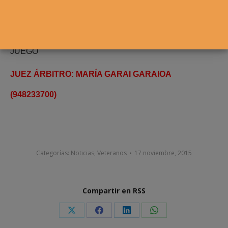
sorteo, que ha quedado de la siguiente forma:
CUADRO MASCULINO
Esperamos poder ofrecerles en breve el ORDEN DE
JUEGO
JUEZ ÁRBITRO: MARÍA GARAI GARAIOA
(948233700)
Categorías:
Noticias
,
Veteranos
17 noviembre, 2015
Compartir en RSS
Share
Share
Share
Share