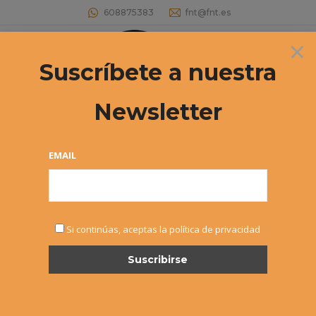
608875383
fnt@fnt.es
×
Buscar:
Suscríbete a nuestra
Newsletter
MASTERS CIRCUITO VETERANOS +35
Estás aquí:
EMAIL
Los días
19, 20, 21 Y 22 DE NOVIEMBRE
de 2015
Si continúas, aceptas la política de privacidad
tendrá lugar, en las instalaciones del
CLUB DE TENIS
PAMPLONA
, el
MASTERS
correspondiente al
16º
CIRCUITO DE TENIS VETERANOS +35
Tras el período de inscripción, tuvo lugar ayer tarde el