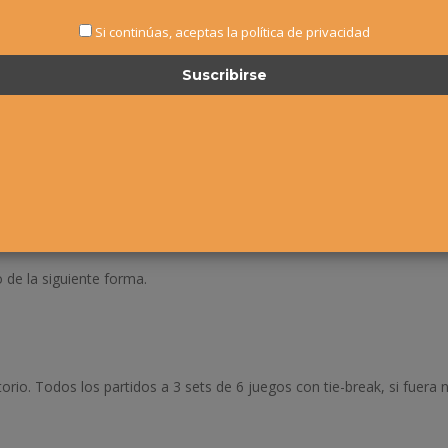
eonato Navarro Infantil individual, que estén en posesión de licenc
Si continúas, aceptas la política de privacidad
ola de Tenis celebró en Madrid los días 13, 14 y 15 de noviembre y l
aplazarse una semana, por lo que teniendo en cuenta que el Masters te
a el Masters y todos los jugadores clasificados, han sido sorteados.
 de la siguiente forma.
rio. Todos los partidos a 3 sets de 6 juegos con tie-break, si fuera n