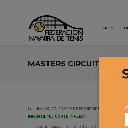
FNT
D
MASTERS CIRCUITO INFAN
E
Los días
26, 27, 28 Y 29 DE NOVIEMBRE
de 2015 se ce
INFANTIL “EL CORTE INGLÉS”
.
Tal y como indica el reglamento del Circuito, este 