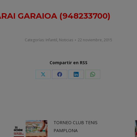
RAI GARAIOA (948233700)
Categorías:
Infantil
,
Noticias
22 noviembre, 2015
Compartir en RSS
Share
Share
Share
Share
on
on
on
on
X
Facebook
LinkedIn
WhatsApp
TORNEO CLUB TENIS
PAMPLONA