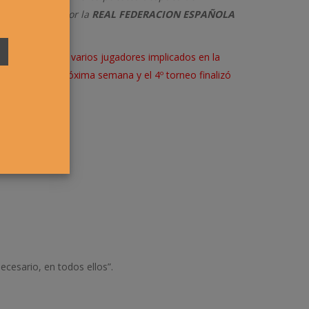
ia federativa por la
REAL FEDERACION ESPAÑOLA
a asistencia de varios jugadores implicados en la
ndrá lugar la próxima semana y el 4º torneo finalizó
ecesario, en todos ellos”.