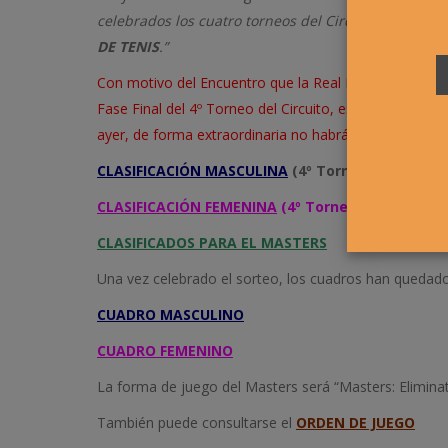
celebrados los cuatro torneos del Circuito y el Camp
DE TENIS
.”
Con motivo del Encuentro que la Real Federación Españ
Fase Final del 4º Torneo del Circuito, este tuvo que 
ayer, de forma extraordinaria no habrá inscripción par
CLASIFICACIÓN MASCULINA
(4º Torneo)
CLASIFICACIÓN FEMENINA
(4º Torneo)
CLASIFICADOS PARA EL MASTERS
Una vez celebrado el sorteo, los cuadros han quedado
CUADRO MASCULINO
CUADRO FEMENINO
La forma de juego del Masters será “Masters: Eliminato
También puede consultarse el
ORDEN DE JUEGO