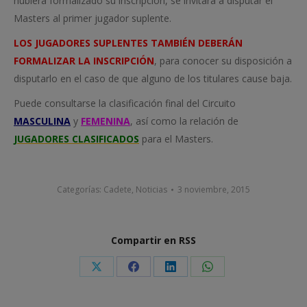
hubiera formalizado su inscripción, se invitará a disputar el
Masters al primer jugador suplente.
LOS JUGADORES SUPLENTES TAMBIÉN DEBERÁN
FORMALIZAR LA INSCRIPCIÓN
, para conocer su disposición a
disputarlo en el caso de que alguno de los titulares cause baja.
Puede consultarse la clasificación final del Circuito
MASCULINA
y
FEMENINA
, así como la relación de
JUGADORES CLASIFICADOS
para el Masters.
Categorías:
Cadete
,
Noticias
3 noviembre, 2015
Compartir en RSS
Share
Share
Share
Share
on
on
on
on