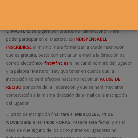
clasificados una vez disputados los cuatro torneos del Circuito
y el
CAMPEONATO NAVARRO CADETE 2015
(que tuvo
puntuación doble).
El MASTERS se jugará por el sistema “eliminatorio”. Para
poder participar en el Masters, es
INDISPENSABLE
INSCRIBIRSE
al mismo. Para formalizar la citada inscripción,
que es gratuita, basta con enviar un e-mail a la dirección de
correo electrónico
fnt@fnt.es
e indicar el nombre del jugador
y la palabra “Masters”. Hay que tener en cuenta que la
inscripción no será efectiva hasta no recibir un
ACUSE DE
RECIBO
por parte de la Federación y que se hará mediante
contestación a la misma dirección de e-mail de la inscripción
del jugador.
El plazo de inscripción finalizará el
MIÉRCOLES, 11 DE
NOVIEMBRE
a las
14:00 HORAS
. Pasada esta fecha, y en el
caso de que alguno de los ocho primeros jugadores no