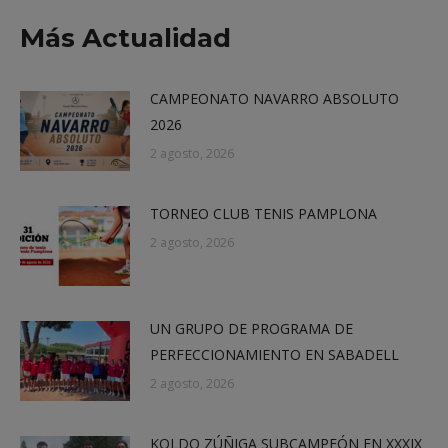
X
Facebook
LinkedIn
WhatsApp
Más Actualidad
CAMPEONATO NAVARRO ABSOLUTO
2026
2 agosto, 2026
TORNEO CLUB TENIS PAMPLONA
2 agosto, 2026
UN GRUPO DE PROGRAMA DE
PERFECCIONAMIENTO EN SABADELL
2 agosto, 2026
KOLDO ZÚÑIGA SUBCAMPEÓN EN XXXIX