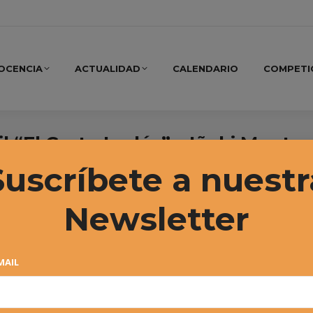
OCENCIA
ACTUALIDAD
CALENDARIO
COMPETI
il “El Corte Inglés” – Iñaki Monte
Suscríbete a nuestr
Newsletter
MAIL