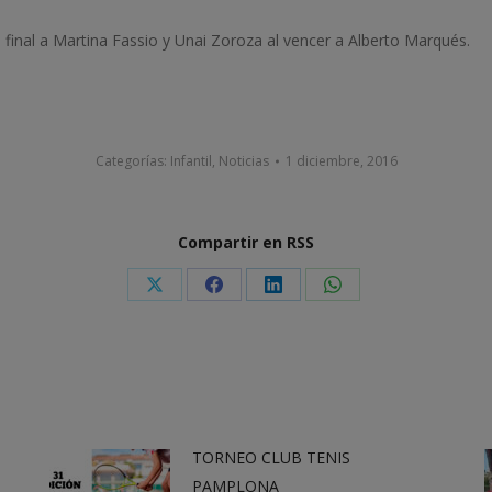
a final a Martina Fassio y Unai Zoroza al vencer a Alberto Marqués.
Categorías:
Infantil
,
Noticias
1 diciembre, 2016
Compartir en RSS
Share
Share
Share
Share
on
on
on
on
X
Facebook
LinkedIn
WhatsApp
TORNEO CLUB TENIS
PAMPLONA