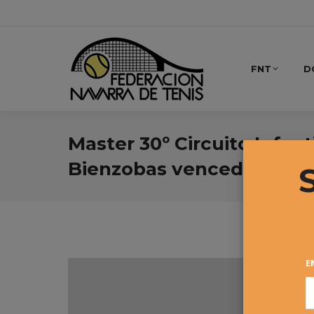
FNT
D
Master 30º Circuito Infant
Bienzobas vencedores
E