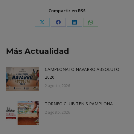
Compartir en RSS
Share
Share
Share
Share
on
on
on
on
X
Facebook
LinkedIn
WhatsApp
Más Actualidad
CAMPEONATO NAVARRO ABSOLUTO
2026
2 agosto, 2026
TORNEO CLUB TENIS PAMPLONA
2 agosto, 2026