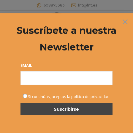
608875383
fnt@fnt.es
×
Buscar:
Suscríbete a nuestra
Newsletter
Master 30º Circuito Cadete “El Corte
Inglés” – Iñaki Montes y Nahia Izco
EMAIL
vencedores.
Estás aquí:
Si continúas, aceptas la política de privacidad
NOV
22