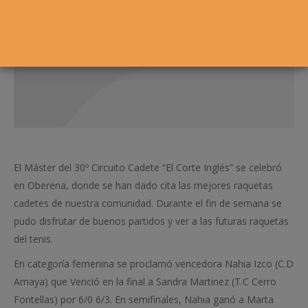
El Máster del 30º Circuito Cadete “El Corte Inglés” se celebró
en Oberena, donde se han dado cita las mejores raquetas
cadetes de nuestra comunidad. Durante el fin de semana se
pudo disfrutar de buenos partidos y ver a las futuras raquetas
del tenis.
En categoría femenina se proclamó vencedora Nahia Izco (C.D
Amaya) que Venció en la final a Sandra Martinez (T.C Cerro
Fontellas) por 6/0 6/3. En semifinales, Nahia ganó a Marta