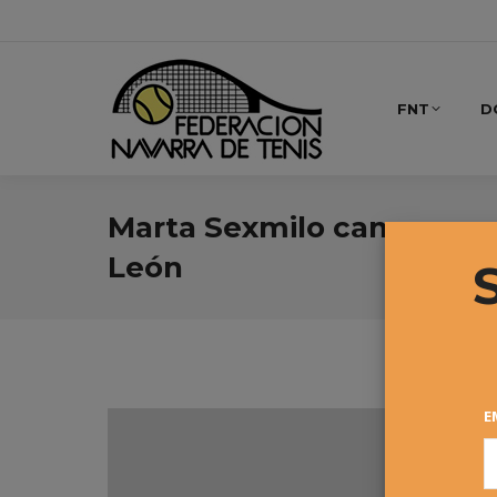
FNT
D
Marta Sexmilo campeona d
León
E