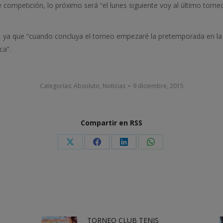
e competición, lo próximo será “el lunes siguiente voy al último torn
 ya que “cuando concluya el torneo empezaré la pretemporada en la
ca”.
Categorías:
Absoluto
,
Noticias
9 diciembre, 2015
Compartir en RSS
Share
Share
Share
Share
on
on
on
on
X
Facebook
LinkedIn
WhatsApp
TORNEO CLUB TENIS