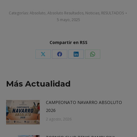
Categorías:
Absoluto
,
Absoluto Resultados
,
Noticias
,
RESULTADOS
5 mayo, 2025
Compartir en RSS
Share
Share
Share
Share
on
on
on
on
X
Facebook
LinkedIn
WhatsApp
Más Actualidad
CAMPEONATO NAVARRO ABSOLUTO
2026
2 agosto, 2026