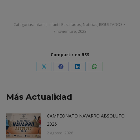
Categorías:
Infantil
,
Infantil Resultados
,
Noticias
,
RESULTADOS
7 noviembre, 2023
Compartir en RSS
Share
Share
Share
Share
on
on
on
on
X
Facebook
LinkedIn
WhatsApp
Más Actualidad
CAMPEONATO NAVARRO ABSOLUTO
2026
2 agosto, 2026